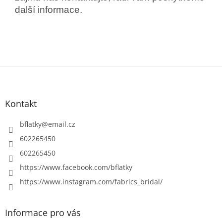
další informace.
Z
á
p
a
Kontakt
t
í
bflatky
@
email.cz
602265450
602265450
https://www.facebook.com/bflatky
https://www.instagram.com/fabrics_bridal/
Informace pro vás