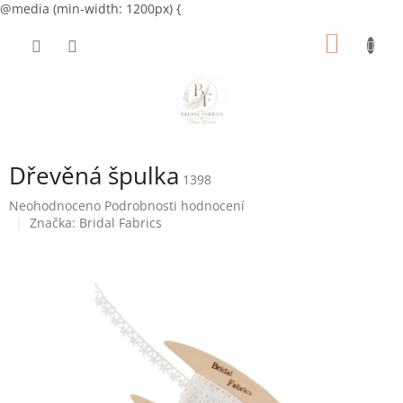
@media (min-width: 1200px) {
Přejít
NÁKUP
na
obsah
KOŠÍK
Dřevěná špulka
1398
Průměrné
Neohodnoceno
Podrobnosti hodnocení
hodnocení
Značka:
Bridal Fabrics
produktu
je
0,0
z
5
hvězdiček.