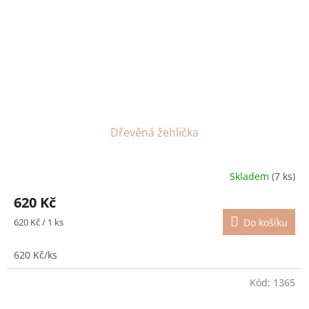
Dřevěná žehlička
Skladem
(7 ks)
Průměrné
hodnocení
620 Kč
produktu
je
Měrná
620 Kč / 1 ks
Do košíku
5,0
cena:
z
620 Kč/ks
5
hvězdiček.
Kód:
1365