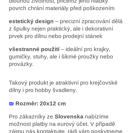
dlouhou životnost, přičemž jeho hladký
povrch chrání materiály před poškozením
estetický design
– precizní zpracování dělá
z špulky nejen praktický, ale i dekorativní
prvek pro dílnu nebo prodejní stánek
všestranné použití
– ideální pro krajky,
gumičky, stuhy, ale i šikmé proužky nebo
provázky.
Takový produkt je atraktivní pro krejčovské
dílny i pro hobby švadleny.
₪
Rozměr: 20x12 cm
Pro zákazníky ze
Slovenska
nabízíme
možnost platby na eurový účet. V případě
zájmu nás kontaktujte, rádi vám poskytneme