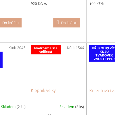
920 Kč/ks
100 Kč/ks
Do košíku
Do košíku
Kód:
2045
Kód:
1546
Nadrozměrná
PŘI KOUPI VÍC
velikost
KUSŮ
TVAROVEK
ZVOLTE PPL !
Klopník velký
Korzetová tv
Skladem
(2 ks)
Skladem
(2 ks)
Průměrné
hodnocení