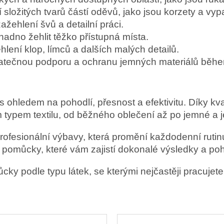
í složitých tvarů částí oděvů, jako jsou korzety a v
žehlení švů a detailní práci.
adno žehlit těžko přístupná místa.
lení klop, límců a dalších malých detailů.
atečnou podporu a ochranu jemných materiálů běhe
ohledem na pohodlí, přesnost a efektivitu. Díky kv
 typem textilu, od běžného oblečení až po jemné a j
rofesionální výbavy, která promění každodenní rutinu
i pomůcky, které vám zajistí dokonalé výsledky a po
ky podle typu látek, se kterými nejčastěji pracujete