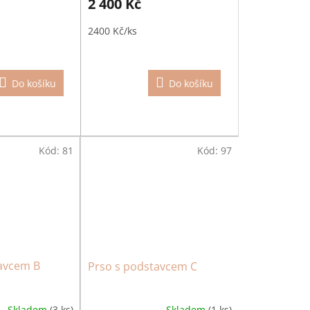
2 400 Kč
2400 Kč/ks
Do košíku
Do košíku
Kód:
81
Kód:
97
avcem B
Prso s podstavcem C
Skladem
(3 ks)
Skladem
(1 ks)