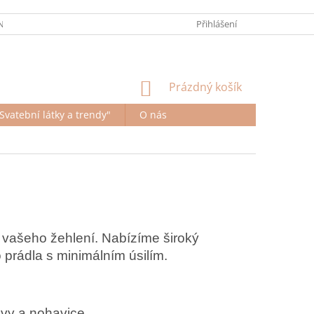
ÍCH ÚDAJŮ
KONTAKTY
ODSTOUPENÍ OD SMLOUVY
Přihlášení
NÁKUPNÍ
Prázdný košík
KOŠÍK
Svatební látky a trendy"
O nás
í vašeho žehlení. Nabízíme široký
prádla s minimálním úsilím.
ávy a nohavice.