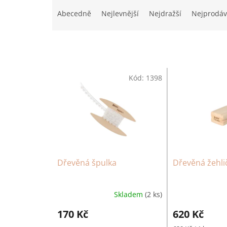
Ř
a
Abecedně
Nejlevnější
Nejdražší
Nejprodáv
z
e
n
í
p
V
r
Kód:
1398
ý
o
p
d
i
u
s
k
p
t
r
ů
o
d
Dřevěná špulka
Dřevěná žehli
u
k
t
Skladem
(2 ks)
Průměrné
ů
hodnocení
170 Kč
620 Kč
produktu
je