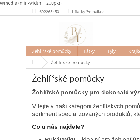
@media (min-width: 1200px) {
Přejít
602265450
bflatky@email.cz
na
obsah
Žehlířské pomůcky
Látky
Tyly
Krajk
Domů
Žehlířské pomůcky
Žehlířské pomůcky
Žehlířské pomůcky pro dokonalé vý
Vítejte v naší kategorii žehlířských po
sortiment specializovaných produktů, k
Co u nás najdete?
Rukávníky
– ideální pro žehlení ú