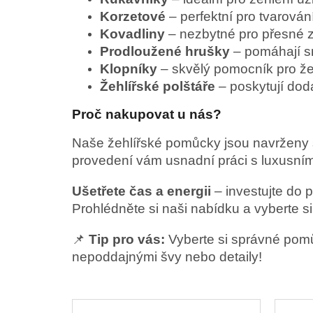
Korzetové
– perfektní pro tvarován
Kovadliny
– nezbytné pro přesné za
Prodloužené hrušky
– pomáhají sn
Klopníky
– skvělý pomocník pro žeh
Žehlířské polštáře
– poskytují dod
Proč nakupovat u nás?
Naše žehlířské pomůcky jsou navrženy s 
provedení vám usnadní práci s luxusním
Ušetřete čas a energii
– investujte do p
Prohlédněte si naši nabídku a vyberte s
📌
Tip pro vás:
Vyberte si správné pomůc
nepoddajnými švy nebo detaily!