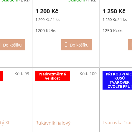
1 200 Kč
1 250 Kč
Měrná
Měrná
1 200 Kč / 1 ks
1 250 Kč / 1 ks
cena:
cena:
1200 Kč/ks
1250 Kč/ks
Do košíku
Do košíku
Kód:
93
Kód:
100
Nadrozměrná
PŘI KOUPI VÍC
velikost
KUSŮ
TVAROVEK
ZVOLTE PPL !
tý XL
Tvarovka "r
Rukávník fialový