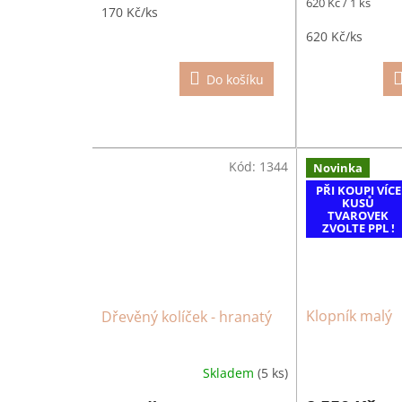
Měrná
620 Kč / 1 ks
170 Kč/ks
5,0
cena:
z
620 Kč/ks
5
hvězdiček.
Do košíku
Kód:
1344
Novinka
PŘI KOUPI VÍCE
KUSŮ
TVAROVEK
ZVOLTE PPL !
Klopník malý
Dřevěný kolíček - hranatý
Skladem
(5 ks)