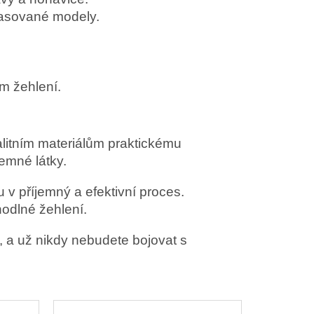
ypasované modely.
m žehlení.
alitním materiálům praktickému
emné látky.
 v příjemný a efektivní proces.
hodlné žehlení.
, a už nikdy nebudete bojovat s