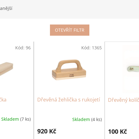
anější
OTEVŘÍT FILTR
Kód:
96
Kód:
1365
čka
Dřevěná žehlička s rukojetí
Dřevěný kolí
Skladem
(7 ks)
Skladem
(4 ks)
920 Kč
100 Kč