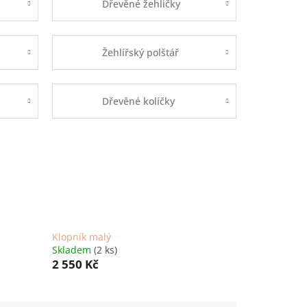
Dřevěné žehličky
Žehlířský polštář
Dřevěné kolíčky
Klopník malý
Skladem
(2 ks)
2 550 Kč