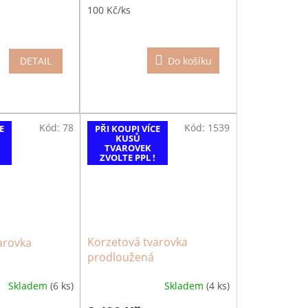
100 Kč/ks
DETAIL
Do košíku
Kód:
78
Kód:
1539
E
PŘI KOUPI VÍCE
KUSŮ
TVAROVEK
ZVOLTE PPL !
Korzetová tvarovka
arovka
prodloužená
Skladem
(4 ks)
Skladem
(6 ks)