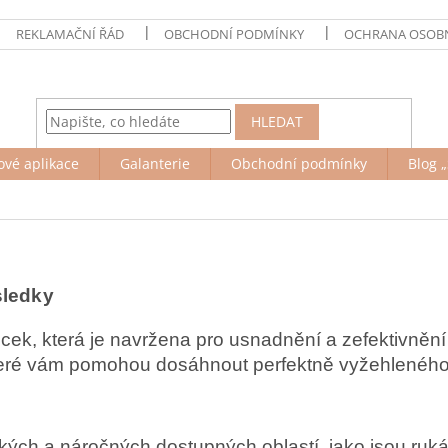
REKLAMAČNÍ ŘÁD
OBCHODNÍ PODMÍNKY
OCHRANA OSOBN
HLEDAT
ové aplikace
Galanterie
Obchodní podmínky
Blog „
sledky
můcek, která je navržena pro usnadnění a zefektivněn
teré vám pomohou dosáhnout perfektně vyžehleného 
zkých a náročných dostupných oblastí, jako jsou ruk