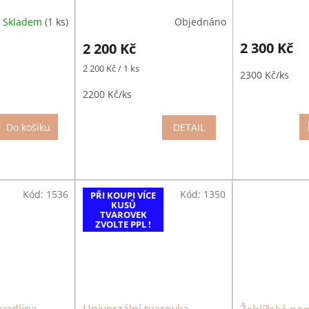
Skladem
(1 ks)
Objednáno
2 300 Kč
2 200 Kč
Měrná
2 200 Kč / 1 ks
2300 Kč/ks
cena:
2200 Kč/ks
Do košíku
DETAIL
Kód:
1536
Kód:
1350
PŘI KOUPI VÍCE
KUSŮ
TVAROVEK
ZVOLTE PPL !