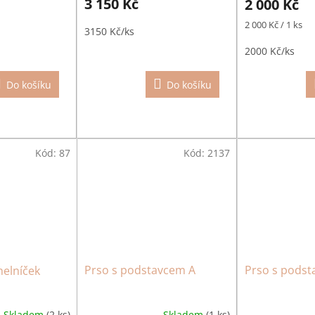
3 150 Kč
2 000 Kč
produktu
je
Měrná
2 000 Kč / 1 ks
3150 Kč/ks
5,0
cena:
z
2000 Kč/ks
5
hvězdiček.
Do košíku
Do košíku
Kód:
87
Kód:
2137
Prso s podstavcem A
Prso s podst
helníček
Skladem
(1 ks)
Skladem
(2 ks)