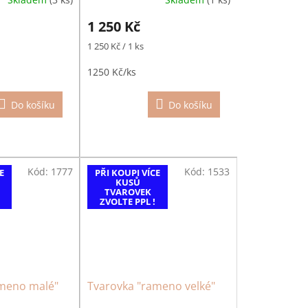
1 250 Kč
Měrná
1 250 Kč / 1 ks
cena:
1250 Kč/ks
Do košíku
Do košíku
Kód:
1777
Kód:
1533
E
PŘI KOUPI VÍCE
KUSŮ
TVAROVEK
ZVOLTE PPL !
ameno malé"
Tvarovka "rameno velké"