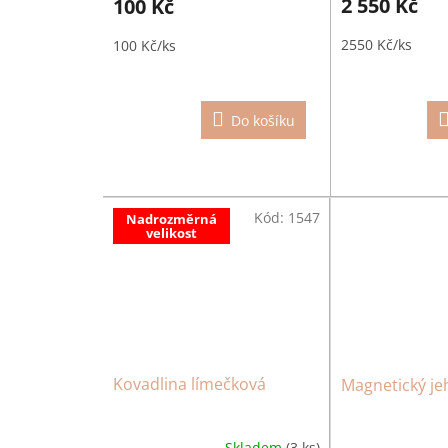
2 550 Kč
100 Kč
2550 Kč/ks
100 Kč/ks
Do košíku
Kód:
1547
Nadrozměrná
velikost
Kovadlina límečková
Magnetický je
Skladem
(3 ks)