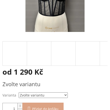
od
1 290 Kč
Měrná
Zvolte variantu
cena:
Varianta
Přidat do košíku