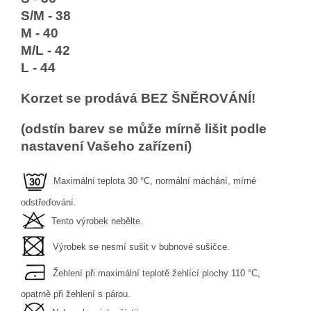
S/M - 38
M - 40
M/L - 42
L - 44
Korzet se prodává BEZ ŠNĚROVÁNÍ!
(odstín barev se může mírně lišit podle
nastavení Vašeho zařízení)
Maximální teplota 30 °C, normální máchání, mírné
odstřeďování.
Tento výrobek nebělte.
Výrobek se nesmí sušit v bubnové sušičce.
Žehlení při maximální teplotě žehlící plochy 110 °C,
opatrně při žehlení s párou.