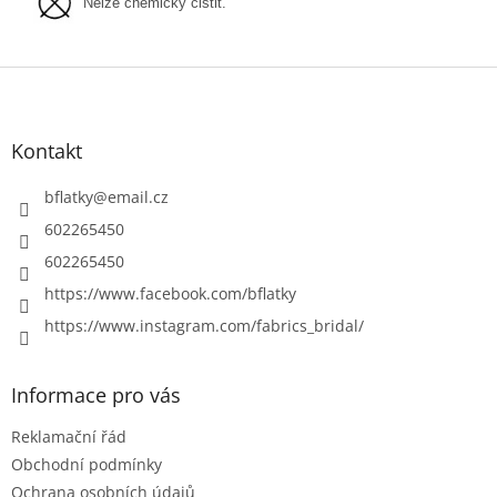
Nelze chemicky čistit.
Z
á
p
a
Kontakt
t
í
bflatky
@
email.cz
602265450
602265450
https://www.facebook.com/bflatky
https://www.instagram.com/fabrics_bridal/
Informace pro vás
Reklamační řád
Obchodní podmínky
Ochrana osobních údajů