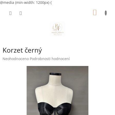
@media (min-width: 1200px) {
Přejít
NÁKUP
na
obsah
KOŠÍK
Korzet černý
Průměrné
Neohodnoceno
Podrobnosti hodnocení
hodnocení
produktu
je
0,0
z
5
hvězdiček.