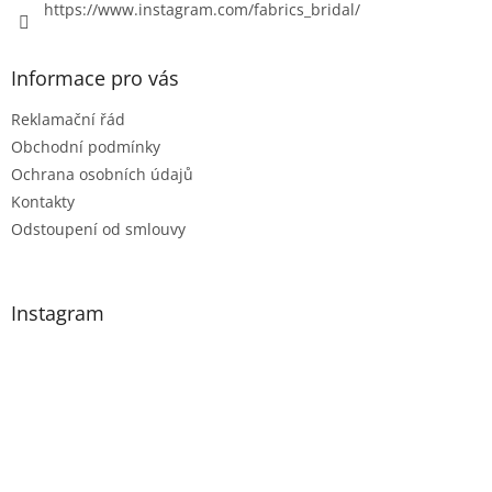
ý
https://www.instagram.com/fabrics_bridal/
p
i
s
Informace pro vás
u
Reklamační řád
Obchodní podmínky
Ochrana osobních údajů
Kontakty
Odstoupení od smlouvy
Instagram