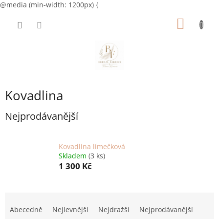
@media (min-width: 1200px) {
Přejít
NÁKUP
na
obsah
KOŠÍK
Kovadlina
Nejprodávanější
Kovadlina límečková
Skladem
(3 ks)
1 300 Kč
Ř
a
Abecedně
Nejlevnější
Nejdražší
Nejprodávanější
z