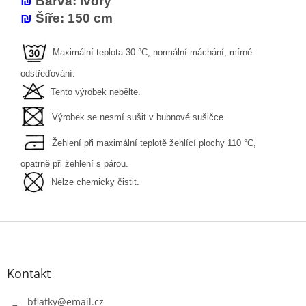
₪
Barva: ivory
₪
Šíře: 150 cm
Maximální teplota 30 °C, normální máchání, mírné
odstřeďování.
Tento výrobek nebělte.
Výrobek se nesmí sušit v bubnové sušičce.
Žehlení při maximální teplotě žehlící plochy 110 °C,
opatrně při žehlení s párou.
Nelze chemicky čistit.
Z
á
p
a
Kontakt
t
í
bflatky
@
email.cz