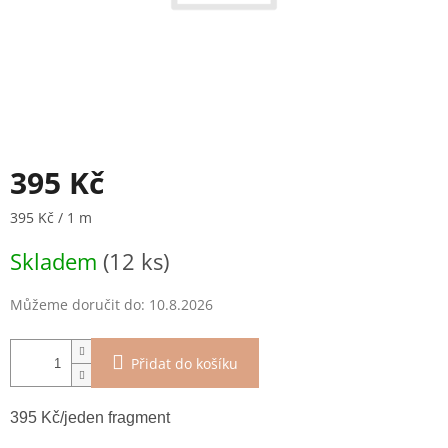
395 Kč
Měrná
395 Kč / 1 m
cena:
Skladem
(12 ks)
Můžeme doručit do:
10.8.2026
Přidat do košíku
395 Kč/jeden fragment