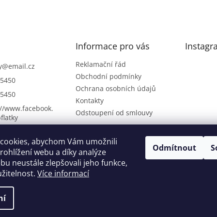
Informace pro vás
Instagr
Reklamační řád
y
@
email.cz
Obchodní podmínky
5450
Ochrana osobních údajů
5450
Kontakty
://www.facebook.
Odstoupení od smlouvy
flatky
://www.instagra
cookies, abychom Vám umožnili
/fabrics_bridal/
Odmítnout
S
ohlížení webu a díky analýze
u neustále zlepšovali jeho funkce,
žitelnost.
Více informací
ní
 vyhrazena.