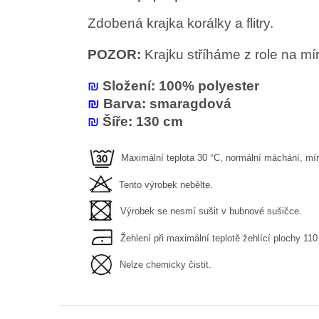
Zdobená krajka korálky a flitry.
POZOR:
Krajku stříháme z role na mí
₪
Složení: 100% polyester
₪
Barva: smaragdová
₪
Šíře: 130 cm
Maximální teplota 30 °C, normální máchání, mí
Tento výrobek nebělte.
Výrobek se nesmí sušit v bubnové sušičce.
Žehlení při maximální teplotě žehlící plochy 110 
Nelze chemicky čistit.
Z