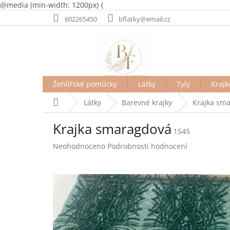
@media (min-width: 1200px) {
Přejít
602265450
bflatky@email.cz
na
obsah
Žehlířské pomůcky
Látky
Tyly
Krajk
Domů
Látky
Barevné krajky
Krajka sm
Krajka smaragdová
1545
Průměrné
Neohodnoceno
Podrobnosti hodnocení
hodnocení
produktu
je
0,0
z
5
hvězdiček.