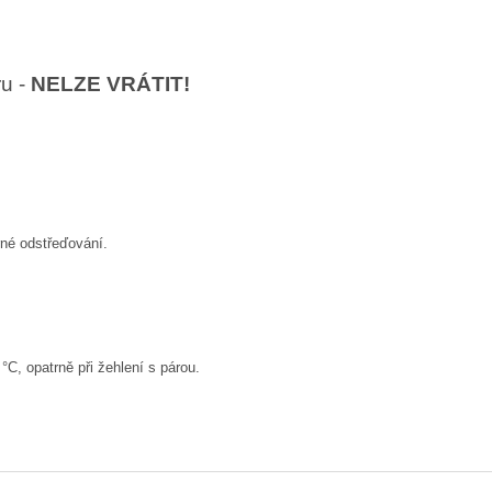
ru -
NELZE VRÁTIT!
rné odstřeďování.
°C, opatrně při žehlení s párou.