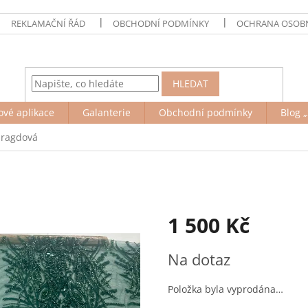
REKLAMAČNÍ ŘÁD
OBCHODNÍ PODMÍNKY
OCHRANA OSOBN
HLEDAT
ové aplikace
Galanterie
Obchodní podmínky
Blog „
aragdová
1 500 Kč
Měrná
Na dotaz
cena:
Položka byla vyprodána…