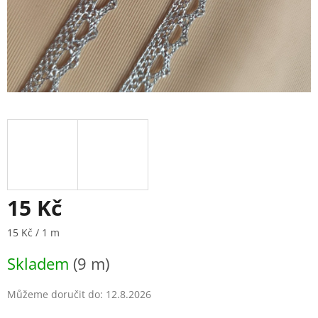
15 Kč
Měrná
15 Kč / 1 m
cena:
Skladem
(9 m)
Můžeme doručit do:
12.8.2026