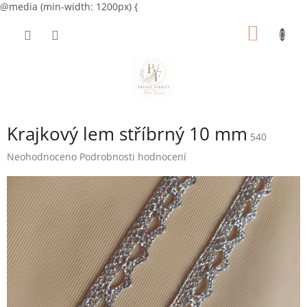
@media (min-width: 1200px) {
Přejít
NÁKUP
na
obsah
KOŠÍK
Krajkový lem stříbrný 10 mm
540
Průměrné
Neohodnoceno
Podrobnosti hodnocení
hodnocení
produktu
je
0,0
z
5
hvězdiček.