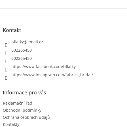
Z
á
p
a
Kontakt
t
í
bflatky
@
email.cz
602265450
602265450
https://www.facebook.com/bflatky
https://www.instagram.com/fabrics_bridal/
Informace pro vás
Reklamační řád
Obchodní podmínky
Ochrana osobních údajů
Kontakty