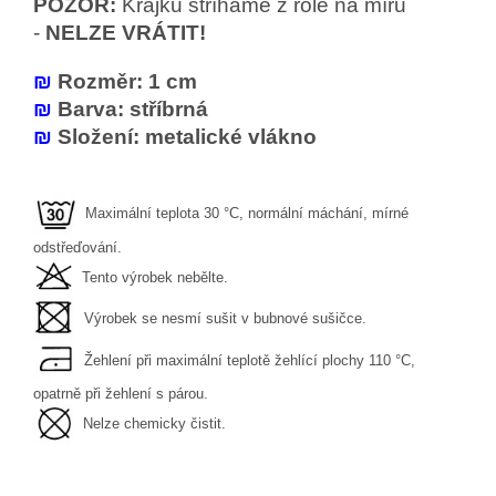
POZOR:
Krajku stříháme z role na míru
-
NELZE VRÁTIT!
₪
Rozměr: 1 cm
₪
Barva: stříbrná
₪
Složení: metalické vlákno
Maximální teplota 30 °C, normální máchání, mírné
odstřeďování.
Tento výrobek nebělte.
Výrobek se nesmí sušit v bubnové sušičce.
Žehlení při maximální teplotě žehlící plochy 110 °C,
opatrně při žehlení s párou.
Nelze chemicky čistit.