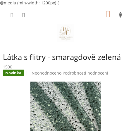
@media (min-width: 1200px) {
Přejít
NÁKUP
na
obsah
KOŠÍK
Látka s flitry - smaragdově zelená
1590
Průměrné
Neohodnoceno
Podrobnosti hodnocení
Novinka
hodnocení
produktu
je
0,0
z
5
hvězdiček.