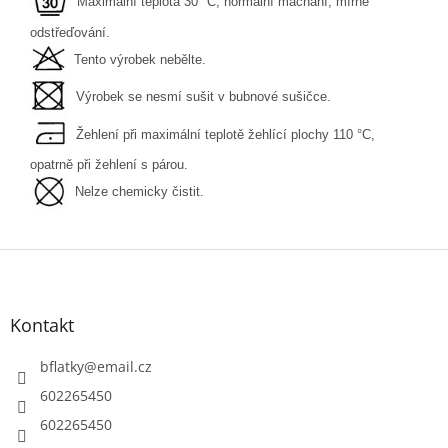
Maximální teplota 30 °C, normální máchání, mírné
odstřeďování.
Tento výrobek nebělte.
Výrobek se nesmí sušit v bubnové sušičce.
Žehlení při maximální teplotě žehlící plochy 110 °C,
opatrně při žehlení s párou.
Nelze chemicky čistit.
Z
á
p
a
Kontakt
t
í
bflatky
@
email.cz
602265450
602265450