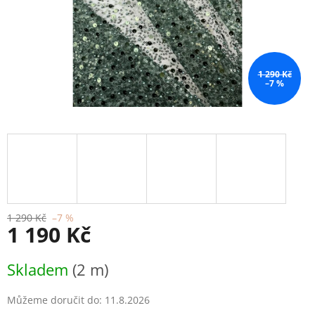
1 290 Kč
–7 %
1 290 Kč
–7 %
1 190 Kč
Měrná
Skladem
(2 m)
cena:
Můžeme doručit do:
11.8.2026