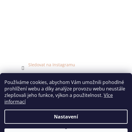
Sledovat na Instagramu
Facebook
Používáme cookies, abychom Vám umožnili pohodlné
prohlížení webu a díky analýze provozu webu neustále
zlepšovali jeho funkce, výkon a použitelnost.
Více
informací
Vytvořil Shoptet
Nastavení
Copyright 2026
Bridal Fabrics látky
. Všechna práva