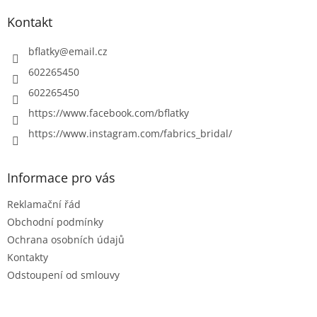
p
a
Kontakt
t
í
bflatky
@
email.cz
602265450
602265450
https://www.facebook.com/bflatky
https://www.instagram.com/fabrics_bridal/
Informace pro vás
Reklamační řád
Obchodní podmínky
Ochrana osobních údajů
Kontakty
Odstoupení od smlouvy