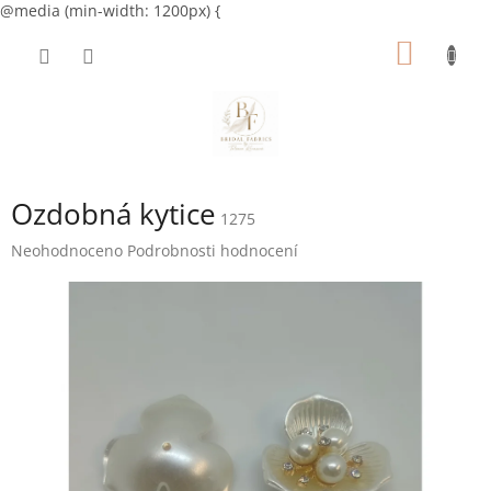
@media (min-width: 1200px) {
Přejít
NÁKUP
na
obsah
KOŠÍK
Ozdobná kytice
1275
Průměrné
Neohodnoceno
Podrobnosti hodnocení
hodnocení
produktu
je
0,0
z
5
hvězdiček.