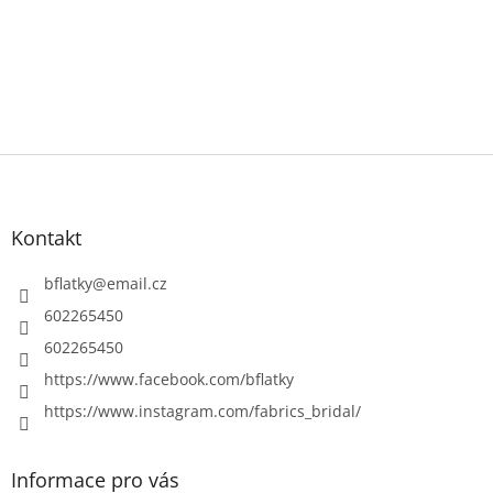
Z
á
p
a
Kontakt
t
í
bflatky
@
email.cz
602265450
602265450
https://www.facebook.com/bflatky
https://www.instagram.com/fabrics_bridal/
Informace pro vás