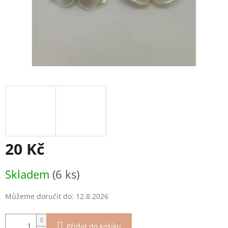
20 Kč
Měrná
Skladem
(6 ks)
cena:
Můžeme doručit do:
12.8.2026
Přidat do košíku