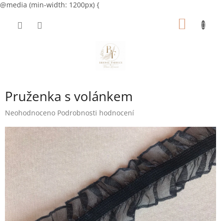
@media (min-width: 1200px) {
Přejít
NÁKUP
na
obsah
KOŠÍK
Pruženka s volánkem
Průměrné
Neohodnoceno
Podrobnosti hodnocení
hodnocení
produktu
je
0,0
z
5
hvězdiček.