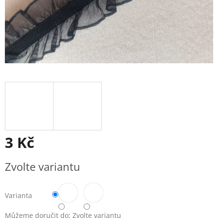
3 Kč
Měrná
Zvolte variantu
cena:
Varianta
Můžeme doručit do:
Zvolte variantu