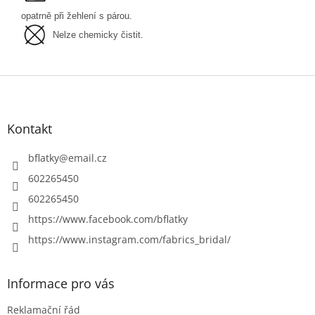
opatrně při žehlení s párou.
Nelze chemicky čistit.
Z
á
p
a
Kontakt
t
í
bflatky
@
email.cz
602265450
602265450
https://www.facebook.com/bflatky
https://www.instagram.com/fabrics_bridal/
Informace pro vás
Reklamační řád