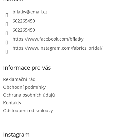
t
í
bflatky
@
email.cz
602265450
602265450
https://www.facebook.com/bflatky
https://www.instagram.com/fabrics_bridal/
Informace pro vás
Reklamační řád
Obchodní podmínky
Ochrana osobních údajů
Kontakty
Odstoupení od smlouvy
Instagram