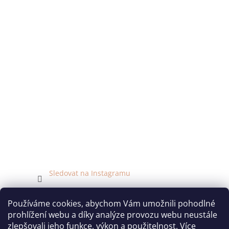
Sledovat na Instagramu
Facebook
Používáme cookies, abychom Vám umožnili pohodlné
prohlížení webu a díky analýze provozu webu neustále
zlepšovali jeho funkce, výkon a použitelnost.
Více