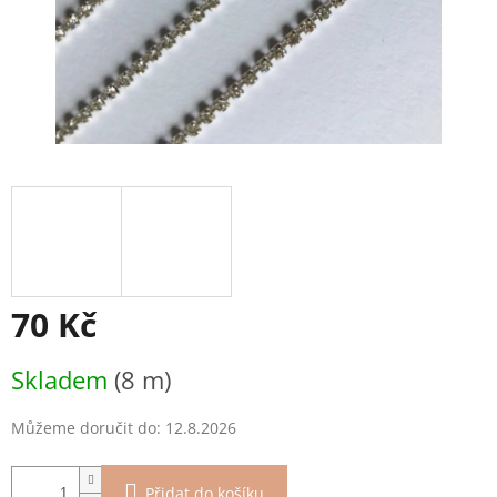
70 Kč
Měrná
Skladem
(8 m)
cena:
Můžeme doručit do:
12.8.2026
Přidat do košíku