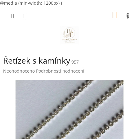
@media (min-width: 1200px) {
Přejít
NÁKUP
na
obsah
KOŠÍK
Řetízek s kamínky
957
Průměrné
Neohodnoceno
Podrobnosti hodnocení
hodnocení
produktu
je
0,0
z
5
hvězdiček.