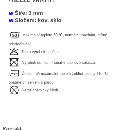
-
NELZE VRÁTIT!
₪
Šíře: 3 mm
₪
Složení: kov, sklo
Maximální teplota 30 °C, normální máchání, mírné
odstřeďování.
Tento výrobek nebělte.
Výrobek se nesmí sušit v bubnové sušičce.
Žehlení při maximální teplotě žehlící plochy 110 °C,
opatrně při žehlení s párou.
Nelze chemicky čistit.
Z
á
p
a
Kontakt