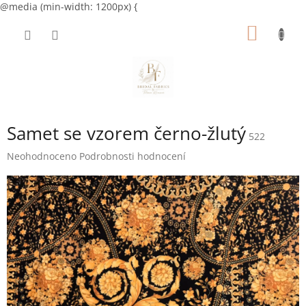
@media (min-width: 1200px) {
Přejít
NÁKUP
na
obsah
KOŠÍK
Samet se vzorem černo-žlutý
522
Průměrné
Neohodnoceno
Podrobnosti hodnocení
hodnocení
produktu
je
0,0
z
5
hvězdiček.