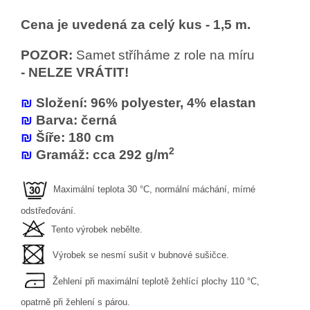
Cena je uvedená za celý kus - 1,5 m.
POZOR:
Samet stříháme z role na míru
- NELZE VRÁTIT!
₪
Složení: 96% polyester, 4% elastan
₪
Barva: černá
₪
Šíře: 180 cm
2
₪
Gramáž: cca 292 g/m
Maximální teplota 30 °C, normální máchání, mírné
odstřeďování.
Tento výrobek nebělte.
Výrobek se nesmí sušit v bubnové sušičce.
Žehlení při maximální teplotě žehlící plochy 110 °C,
opatrně při žehlení s párou.