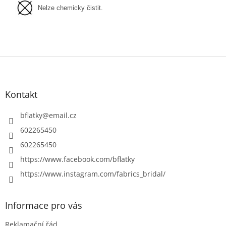
Nelze chemicky čistit.
Z
á
p
a
Kontakt
t
í
bflatky
@
email.cz
602265450
602265450
https://www.facebook.com/bflatky
https://www.instagram.com/fabrics_bridal/
Informace pro vás
Reklamační řád