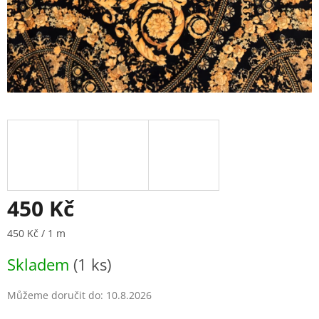
450 Kč
Měrná
450 Kč / 1 m
cena:
Skladem
(1 ks)
Můžeme doručit do:
10.8.2026