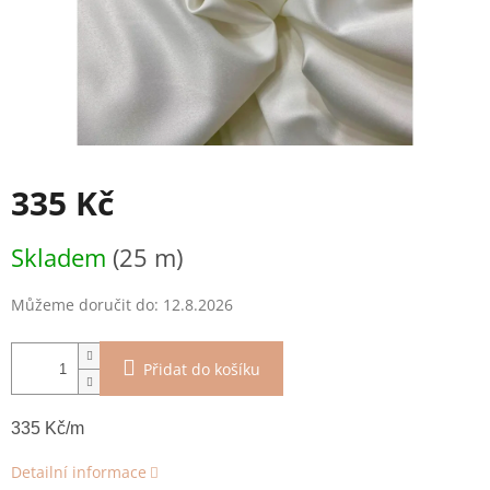
335 Kč
Měrná
Skladem
(25 m)
cena:
Můžeme doručit do:
12.8.2026
Přidat do košíku
335 Kč/m
Detailní informace