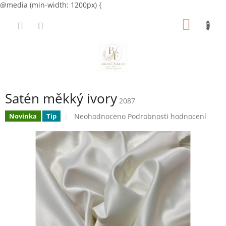
@media (min-width: 1200px) {
Přejít
NÁKUP
na
obsah
KOŠÍK
Satén měkký ivory
2087
Průměrné
Neohodnoceno
Podrobnosti hodnocení
Novinka
Tip
hodnocení
produktu
je
0,0
z
5
hvězdiček.