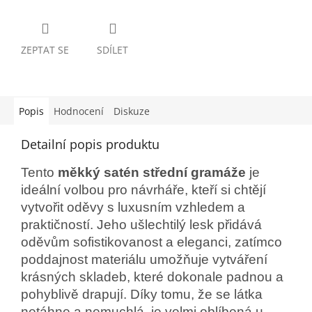
ZEPTAT SE
SDÍLET
Popis
Hodnocení
Diskuze
Detailní popis produktu
Tento
měkký satén střední gramáže
je
ideální volbou pro návrháře, kteří si chtějí
vytvořit oděvy s luxusním vzhledem a
praktičností. Jeho ušlechtilý lesk přidává
oděvům sofistikovanost a eleganci, zatímco
poddajnost materiálu umožňuje vytváření
krásných skladeb, které dokonale padnou a
pohyblivě drapují. Díky tomu, že se látka
netáhne a nemuchlá, je velmi oblíbená u