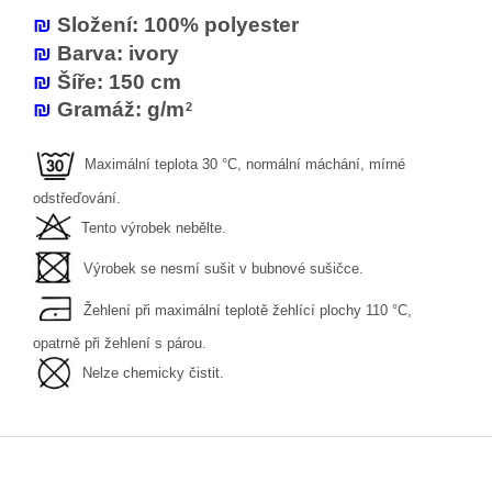
₪
Složení: 100% polyester
₪
Barva: ivory
₪
Šíře: 150 cm
₪
Gramáž:
g/m
2
Maximální teplota 30 °C, normální máchání, mírné
odstřeďování.
Tento výrobek nebělte.
Výrobek se nesmí sušit v bubnové sušičce.
Žehlení při maximální teplotě žehlící plochy 110 °C,
opatrně při žehlení s párou.
Nelze chemicky čistit.
Z
á