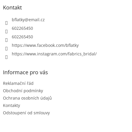
p
a
Kontakt
t
í
bflatky
@
email.cz
602265450
602265450
https://www.facebook.com/bflatky
https://www.instagram.com/fabrics_bridal/
Informace pro vás
Reklamační řád
Obchodní podmínky
Ochrana osobních údajů
Kontakty
Odstoupení od smlouvy