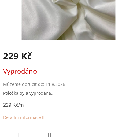
229 Kč
Měrná
Vyprodáno
cena:
Můžeme doručit do:
11.8.2026
Položka byla vyprodána…
229 Kč/m
Detailní informace