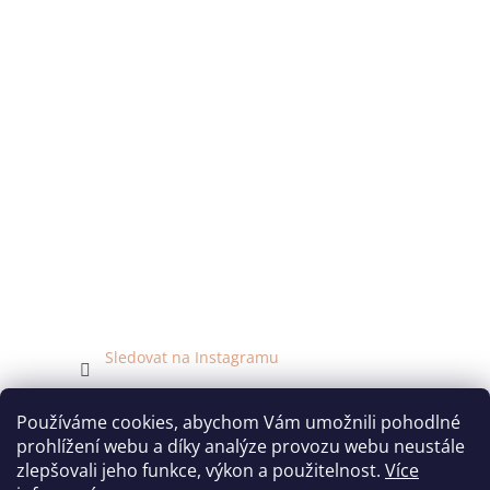
Sledovat na Instagramu
Facebook
Používáme cookies, abychom Vám umožnili pohodlné
prohlížení webu a díky analýze provozu webu neustále
zlepšovali jeho funkce, výkon a použitelnost.
Více