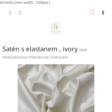
@media (min-width: 1200px) {
Přejít
NÁKUP
na
obsah
KOŠÍK
Satén s elastanem , ivory
2049
Průměrné
Neohodnoceno
Podrobnosti hodnocení
hodnocení
produktu
je
0,0
z
5
hvězdiček.