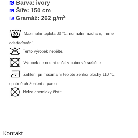
₪
Barva: ivory
₪
Šíře: 150 cm
2
₪
Gramáž: 262 g/m
Maximální teplota 30 °C, normální máchání, mírné
odstřeďování.
Tento výrobek nebělte.
Výrobek se nesmí sušit v bubnové sušičce.
Žehlení při maximální teplotě žehlící plochy 110 °C,
opatrně při žehlení s párou.
Nelze chemicky čistit.
Z
á
p
a
Kontakt