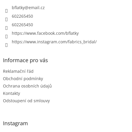
t
í
bflatky
@
email.cz
602265450
602265450
https://www.facebook.com/bflatky
https://www.instagram.com/fabrics_bridal/
Informace pro vás
Reklamační řád
Obchodní podmínky
Ochrana osobních údajů
Kontakty
Odstoupení od smlouvy
Instagram