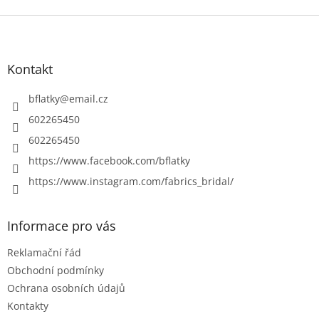
Z
á
p
a
Kontakt
t
í
bflatky
@
email.cz
602265450
602265450
https://www.facebook.com/bflatky
https://www.instagram.com/fabrics_bridal/
Informace pro vás
Reklamační řád
Obchodní podmínky
Ochrana osobních údajů
Kontakty