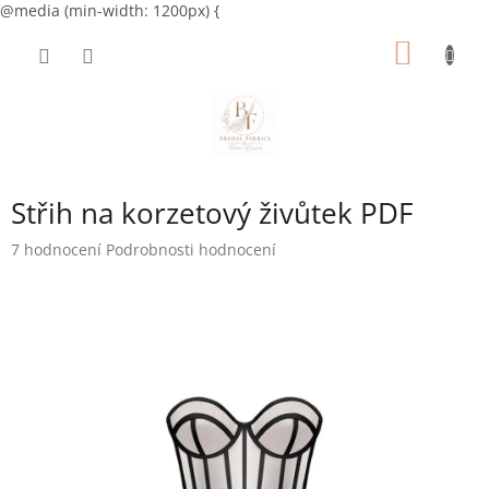
@media (min-width: 1200px) {
Přejít
NÁKUP
na
obsah
KOŠÍK
Střih na korzetový živůtek PDF
Průměrné
7 hodnocení
Podrobnosti hodnocení
hodnocení
produktu
je
5,0
z
5
hvězdiček.