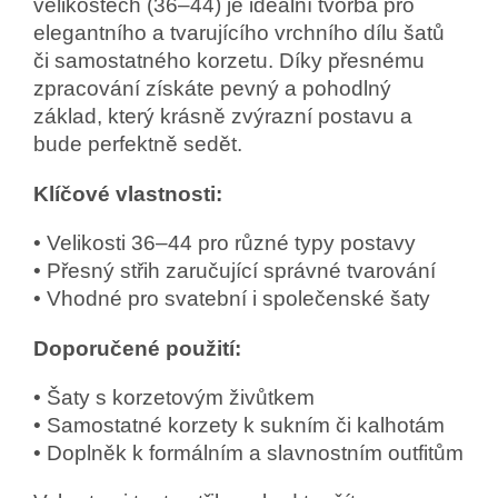
velikostech (36–44) je ideální tvorba pro
elegantního a tvarujícího vrchního dílu šatů
či samostatného korzetu. Díky přesnému
zpracování získáte pevný a pohodlný
základ, který krásně zvýrazní postavu a
bude perfektně sedět.
Klíčové vlastnosti:
• Velikosti 36–44 pro různé typy postavy
• Přesný střih zaručující správné tvarování
• Vhodné pro svatební i společenské šaty
Doporučené použití:
• Šaty s korzetovým živůtkem
• Samostatné korzety k sukním či kalhotám
• Doplněk k formálním a slavnostním outfitům