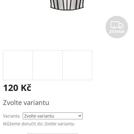
Z
ZDARMA
D
A
R
M
A
120 Kč
Měrná
Zvolte variantu
cena:
Varianta
Můžeme doručit do:
Zvolte variantu