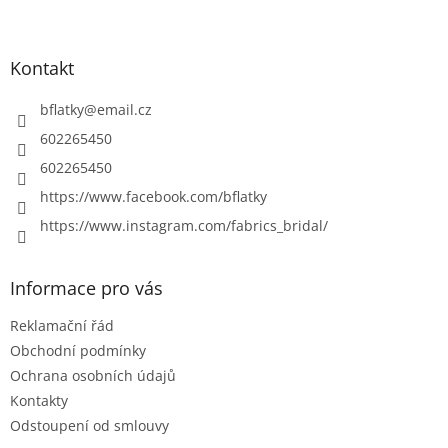
Z
á
p
a
Kontakt
t
í
bflatky
@
email.cz
602265450
602265450
https://www.facebook.com/bflatky
https://www.instagram.com/fabrics_bridal/
Informace pro vás
Reklamační řád
Obchodní podmínky
Ochrana osobních údajů
Kontakty
Odstoupení od smlouvy