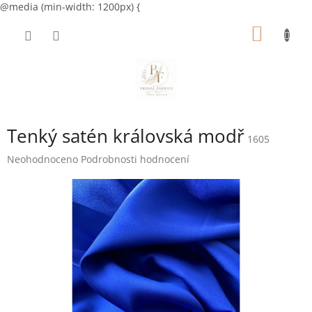
@media (min-width: 1200px) {
Přejít
NÁKUP
na
obsah
KOŠÍK
Tenký satén královská modř
1605
Průměrné
Neohodnoceno
Podrobnosti hodnocení
hodnocení
produktu
je
0,0
z
5
hvězdiček.