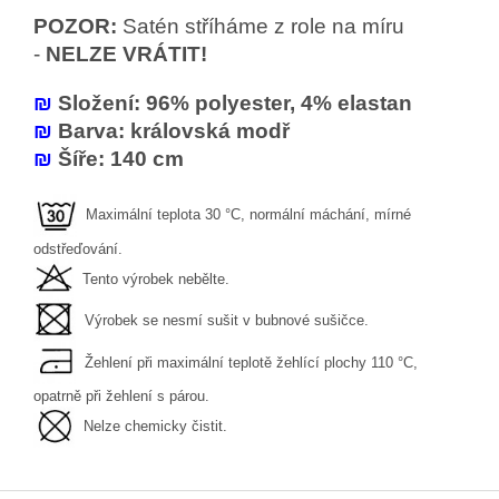
POZOR:
Satén stříháme z role na míru
-
NELZE VRÁTIT!
₪
Složení: 96% polyester, 4% elastan
₪
Barva: královská modř
₪
Šíře: 140 cm
Maximální teplota 30 °C, normální máchání, mírné
odstřeďování.
Tento výrobek nebělte.
Výrobek se nesmí sušit v bubnové sušičce.
Žehlení při maximální teplotě žehlící plochy 110 °C,
opatrně při žehlení s párou.
Nelze chemicky čistit.