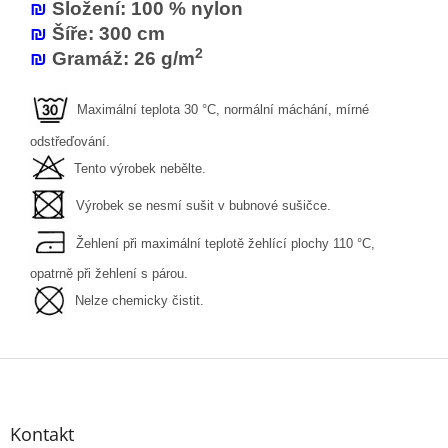
₪
Složení: 100 % nylon
₪
Šíře: 300 cm
2
₪
Gramáž: 26 g/m
Maximální teplota 30 °C, normální máchání, mírné
odstřeďování.
Tento výrobek nebělte.
Výrobek se nesmí sušit v bubnové sušičce.
Žehlení při maximální teplotě žehlící plochy 110 °C,
opatrně při žehlení s párou.
Nelze chemicky čistit.
Z
á
p
a
Kontakt