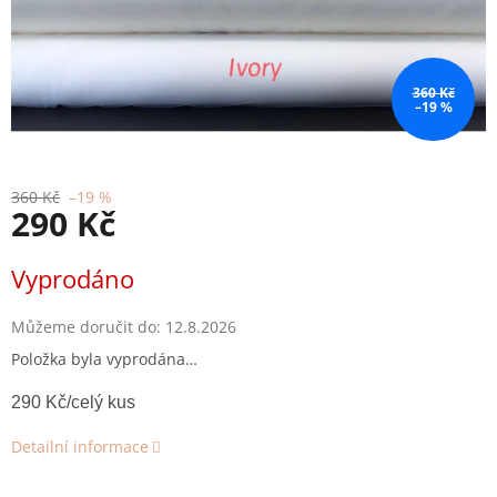
360 Kč
–19 %
360 Kč
–19 %
290 Kč
Měrná
Vyprodáno
cena:
Můžeme doručit do:
12.8.2026
Položka byla vyprodána…
290 Kč/celý kus
Detailní informace