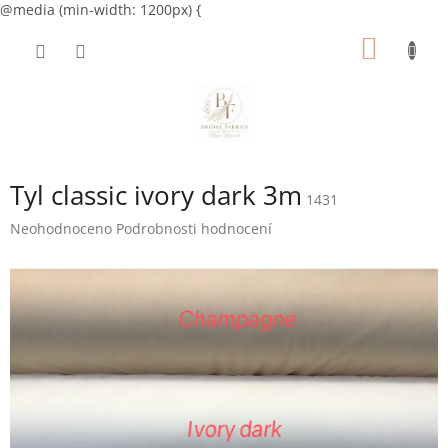
@media (min-width: 1200px) {
Přejít
NÁKUP
na
obsah
KOŠÍK
Tyl classic ivory dark 3m
1431
Průměrné
Neohodnoceno
Podrobnosti hodnocení
hodnocení
produktu
je
0,0
z
5
hvězdiček.