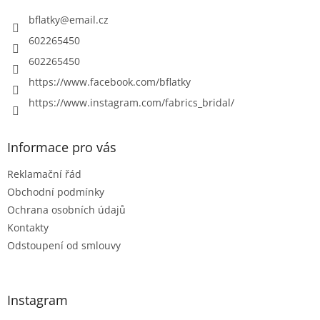
t
í
bflatky
@
email.cz
602265450
602265450
https://www.facebook.com/bflatky
https://www.instagram.com/fabrics_bridal/
Informace pro vás
Reklamační řád
Obchodní podmínky
Ochrana osobních údajů
Kontakty
Odstoupení od smlouvy
Instagram