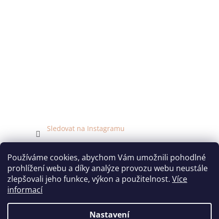
Sledovat na Instagramu
Facebook
Používáme cookies, abychom Vám umožnili pohodlné
prohlížení webu a díky analýze provozu webu neustále
zlepšovali jeho funkce, výkon a použitelnost.
Více
informací
Vytvořil Shoptet
Nastavení