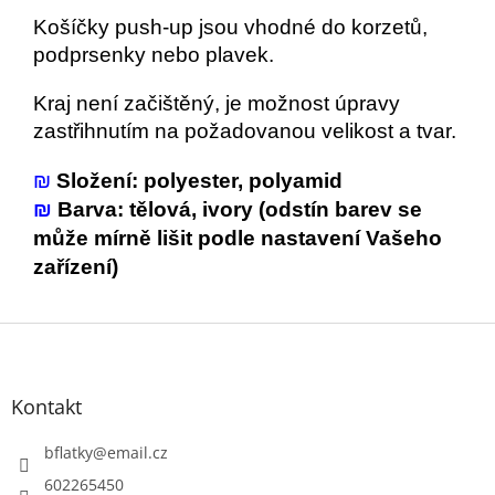
Košíčky push-up jsou vhodné do korzetů,
podprsenky nebo plavek.
Kraj není začištěný, je možnost úpravy
zastřihnutím na požadovanou velikost a tvar.
₪
Složení: polyester, polyamid
₪
Barva: tělová, ivory (odstín barev se
může mírně lišit podle nastavení Vašeho
zařízení)
Z
á
p
a
Kontakt
t
í
bflatky
@
email.cz
602265450