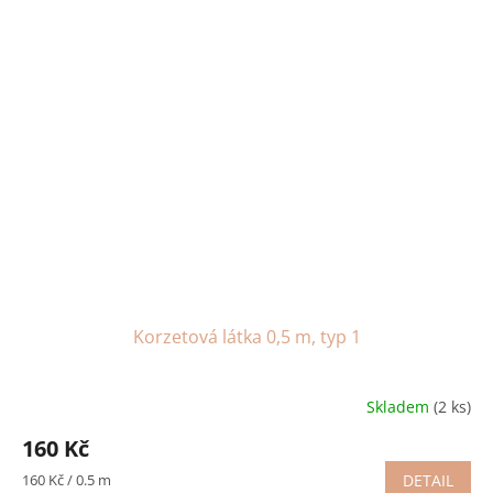
Korzetová látka 0,5 m, typ 1
Skladem
(2 ks)
160 Kč
Měrná
160 Kč / 0.5 m
DETAIL