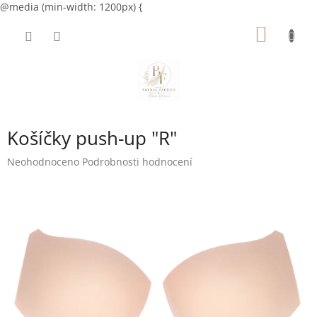
@media (min-width: 1200px) {
Přejít
NÁKUP
na
obsah
KOŠÍK
Košíčky push-up "R"
Průměrné
Neohodnoceno
Podrobnosti hodnocení
hodnocení
produktu
je
0,0
z
5
hvězdiček.