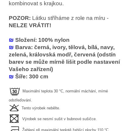
kombinovat s krajkou.
POZOR:
Látku stříháme z role na míru -
NELZE VRÁTIT!
₪
Složení: 100% nylon
₪
Barva: černá, ivory, tělová, bílá, navy,
zelená, královská modř, červená (odstín
barev se může mírně lišit podle nastavení
Vašeho zařízení)
₪
Šíře: 300 cm
Maximální teplota 30 °C, normální máchání, mírné
odstřeďování.
Tento výrobek nebělte.
Výrobek se nesmí sušit v bubnové sušičce.
Žehlení při maximální teplotě žehlící plochy 110 °C,