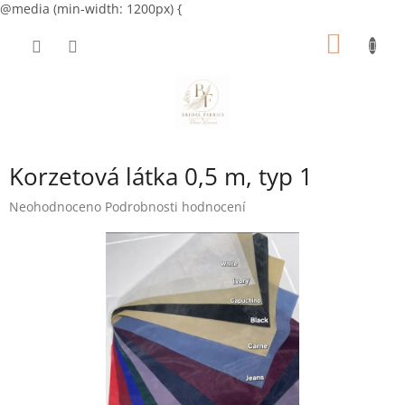
@media (min-width: 1200px) {
Přejít
NÁKUP
na
obsah
KOŠÍK
Korzetová látka 0,5 m, typ 1
Průměrné
Neohodnoceno
Podrobnosti hodnocení
hodnocení
produktu
je
0,0
z
5
hvězdiček.