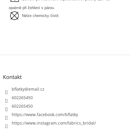
opatrně při žehlení s párou.
Nelze chemicky čistit.
Z
á
p
a
Kontakt
t
í
bflatky
@
email.cz
602265450
602265450
https://www.facebook.com/bflatky
https://www.instagram.com/fabrics_bridal/