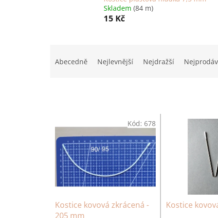
Skladem
(84 m)
15 Kč
Ř
a
Abecedně
Nejlevnější
Nejdražší
Nejprodáv
z
e
n
í
p
V
r
Kód:
678
ý
o
p
d
i
u
s
k
p
t
r
ů
o
d
Kostice kovová zkrácená -
Kostice kovov
u
205 mm