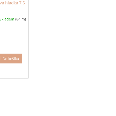
vá hladká 7,5
Skladem
(84 m)
Do košíku
O
v
l
á
d
a
c