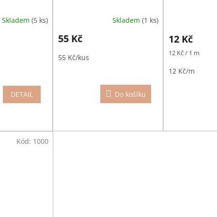
Skladem
(5 ks)
Skladem
(1 ks)
55 Kč
12 Kč
Měrná
12 Kč / 1 m
55 Kč/kus
cena:
12 Kč/m
DETAIL
Do košíku
Kód:
1000