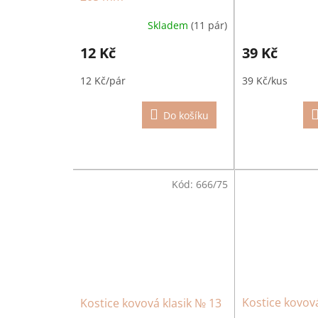
k
t
Skladem
(11 pár)
ů
12 Kč
39 Kč
12 Kč/pár
39 Kč/kus
Do košíku
Kód:
666/75
Kostice kovová
Kostice kovová klasik № 13