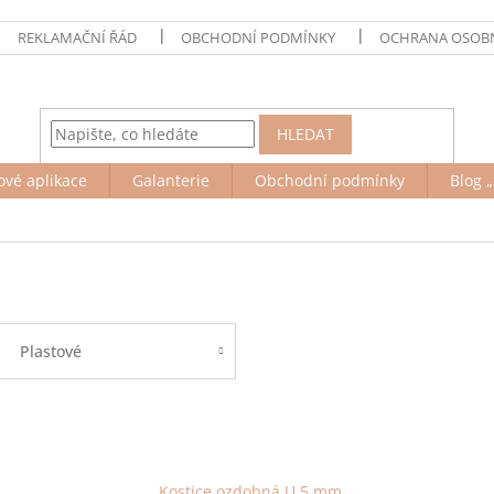
REKLAMAČNÍ ŘÁD
OBCHODNÍ PODMÍNKY
OCHRANA OSOBN
HLEDAT
ové aplikace
Galanterie
Obchodní podmínky
Blog „
Plastové
Kostice ozdobná U 5 mm