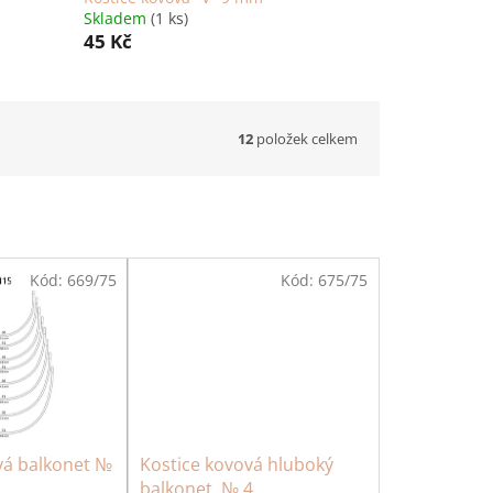
Skladem
(1 ks)
45 Kč
12
položek celkem
Kód:
669/75
Kód:
675/75
vá balkonet №
Kostice kovová hluboký
balkonet, № 4