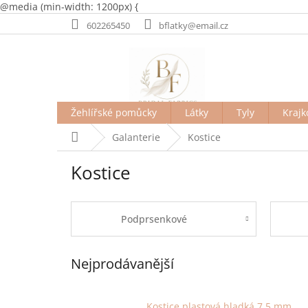
@media (min-width: 1200px) {
Přejít
602265450
bflatky@email.cz
na
obsah
Žehlířské pomůcky
Látky
Tyly
Krajk
Domů
Galanterie
Kostice
Kostice
Podprsenkové
Nejprodávanější
Kostice plastová hladká 7,5 mm