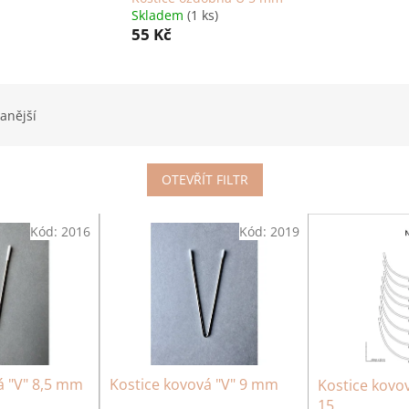
Skladem
(1 ks)
55 Kč
anější
OTEVŘÍT FILTR
Kód:
2016
Kód:
2019
á "V" 8,5 mm
Kostice kovová "V" 9 mm
Kostice kovo
15