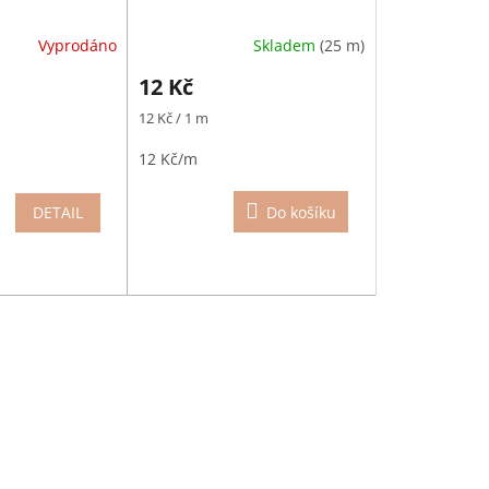
Skladem
(25 m)
Vyprodáno
12 Kč
Měrná
12 Kč / 1 m
cena:
12 Kč/m
DETAIL
Do košíku