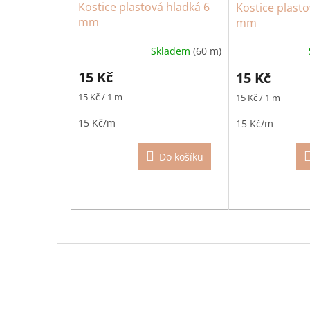
Kostice plastová hladká 6
Kostice plasto
mm
mm
Skladem
(60 m)
15 Kč
15 Kč
Měrná
Měrná
15 Kč / 1 m
15 Kč / 1 m
cena:
cena:
15 Kč/m
15 Kč/m
Do košíku
Z
á
p
a