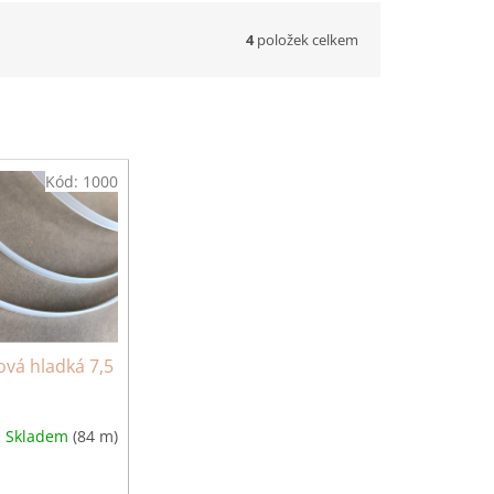
4
položek celkem
Kód:
1000
ová hladká 7,5
Skladem
(84 m)