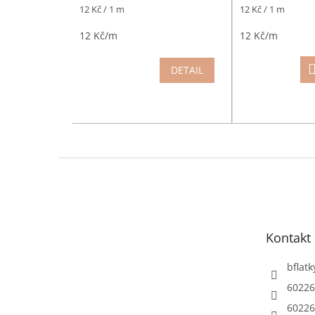
Měrná
Měrná
12 Kč / 1 m
12 Kč / 1 m
cena:
cena:
12 Kč/m
12 Kč/m
DETAIL
Z
á
p
a
t
Kontakt
í
bflatk
60226
60226