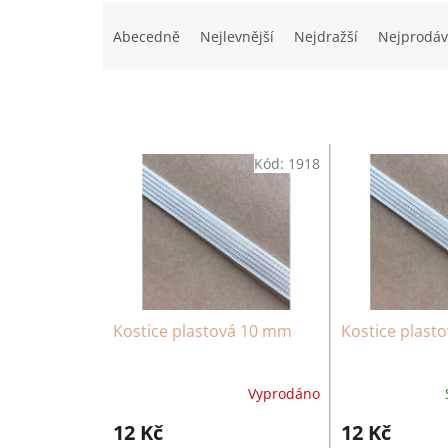
Ř
a
Abecedně
Nejlevnější
Nejdražší
Nejprodáv
z
e
n
í
p
V
r
Kód:
1918
ý
o
p
d
i
u
s
k
p
t
r
ů
o
d
Kostice plastová 10 mm
Kostice plast
u
k
t
Vyprodáno
ů
12 Kč
12 Kč