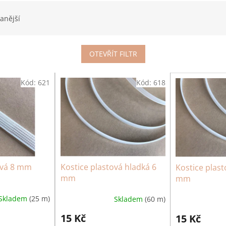
anější
OTEVŘÍT FILTR
Kód:
621
Kód:
618
ová 8 mm
Kostice plastová hladká 6
Kostice plast
mm
mm
Skladem
(25 m)
Skladem
(60 m)
15 Kč
15 Kč