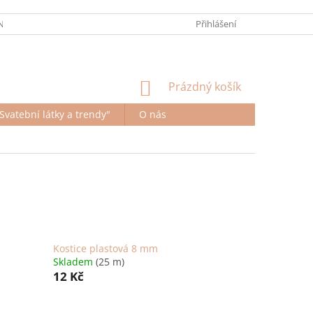
ÍCH ÚDAJŮ
KONTAKTY
ODSTOUPENÍ OD SMLOUVY
Přihlášení
NÁKUPNÍ
Prázdný košík
KOŠÍK
Svatební látky a trendy"
O nás
Kostice plastová 8 mm
Skladem
(25 m)
12 Kč