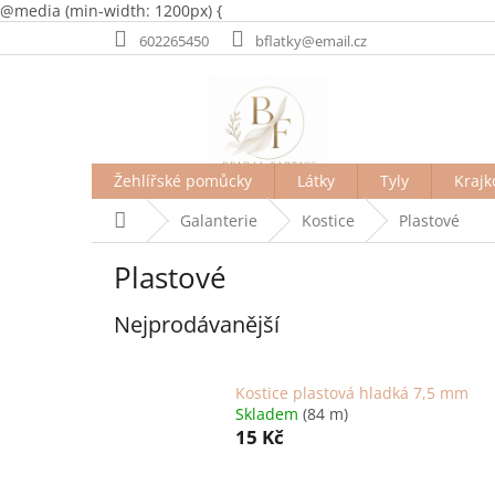
@media (min-width: 1200px) {
Přejít
602265450
bflatky@email.cz
na
obsah
Žehlířské pomůcky
Látky
Tyly
Krajk
Domů
Galanterie
Kostice
Plastové
Plastové
Nejprodávanější
Kostice plastová hladká 7,5 mm
Skladem
(84 m)
15 Kč