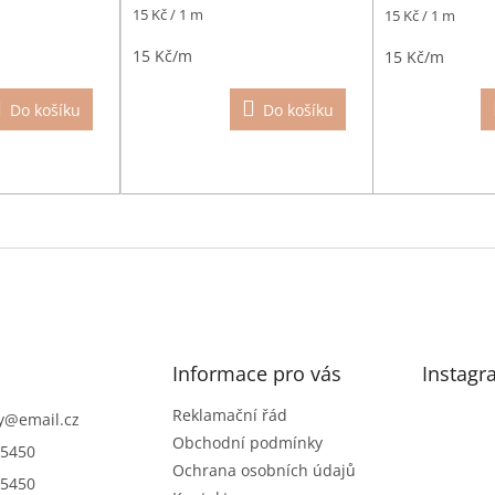
Měrná
15 Kč / 1 m
Měrná
15 Kč / 1 m
cena:
cena:
15 Kč/m
15 Kč/m
Do košíku
Do košíku
O
v
l
á
d
a
c
í
Informace pro vás
Instagr
p
r
Reklamační řád
y
@
email.cz
v
Obchodní podmínky
5450
k
Ochrana osobních údajů
y
5450