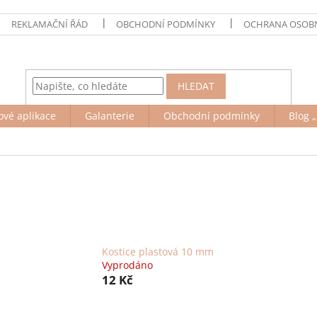
REKLAMAČNÍ ŘÁD
OBCHODNÍ PODMÍNKY
OCHRANA OSOBN
HLEDAT
ové aplikace
Galanterie
Obchodní podmínky
Blog „
Kostice plastová 10 mm
Vyprodáno
12 Kč